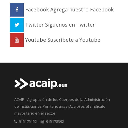
Facebook
Agrega nuestro Facebook
Twitter
Síguenos en Twitter
Youtube
Suscríbete a Youtube
ACAIP - Agrupación de los Cuerpos de la Administración
de Instituciones Penitenciarias (Acaip) es el sindicato
mayoritario en el sector
915175152
915178392