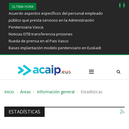
ÚLTIMA HORA
Acuerdo aspectos específicos del personal empleado
público que presta servicios en la Administración
Penitenciaria Vasca.
Noticias EITB transferencia prisiones
Rueda de prensa en el Pais Vasco
Bases implantación modelo penitenciario en Euskadi
Inicio
Áreas
Información general
Estadísticas
ESTADÍSTICAS