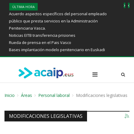
ÚLTIMA HORA
Acuerdo aspectos específicos del personal empleado
público que presta servicios en la Administración
Penitenciaria Vasca.
Noticias EITB transferencia prisiones
Rueda de prensa en el Pais Vasco
Bases implantación modelo penitenciario en Euskadi
Inicio
Áreas
Personal laboral
Modificaciones legislativas
MODIFICACIONES LEGISLATIVAS