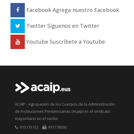
Facebook
Agrega nuestro Facebook
Twitter
Síguenos en Twitter
Youtube
Suscríbete a Youtube
ACAIP - Agrupación de los Cuerpos de la Administración
de Instituciones Penitenciarias (Acaip) es el sindicato
mayoritario en el sector
915175152
915178392