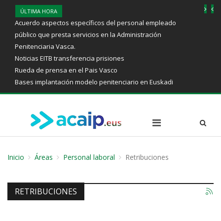
ÚLTIMA HORA
Acuerdo aspectos específicos del personal empleado
público que presta servicios en la Administración
Penitenciaria Vasca.
Noticias EITB transferencia prisiones
Rueda de prensa en el Pais Vasco
Bases implantación modelo penitenciario en Euskadi
Inicio
Áreas
Personal laboral
Retribuciones
RETRIBUCIONES