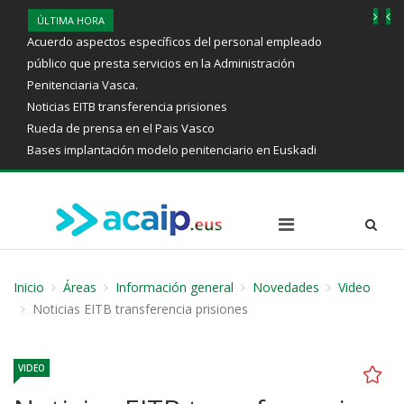
ÚLTIMA HORA
Acuerdo aspectos específicos del personal empleado
público que presta servicios en la Administración
Penitenciaria Vasca.
Noticias EITB transferencia prisiones
Rueda de prensa en el Pais Vasco
Bases implantación modelo penitenciario en Euskadi
Inicio
Áreas
Información general
Novedades
Video
Noticias EITB transferencia prisiones
VIDEO