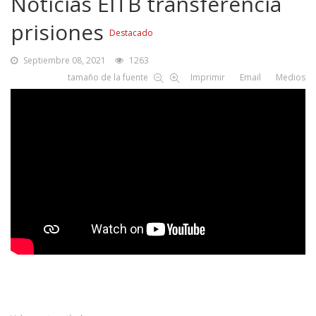
Noticias EITB transferencia
prisiones
Destacado
Septiembre 08, 2021
1263
tamaño de la fuente
Imprimir
Email
Medios